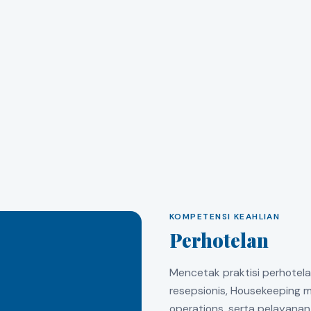
KOMPETENSI KEAHLIAN
Perhotelan
Mencetak praktisi perhotel
resepsionis, Housekeeping 
operations, serta pelayanan 