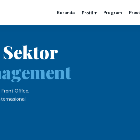
Beranda
Program
Prest
Profil
▾
 Sektor
nagement
Front Office,
ternasional.