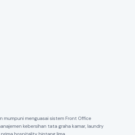
an mumpuni menguasai sistem Front Office
manajemen kebersihan tata graha kamar, laundry
prima hospitality bintang lima.