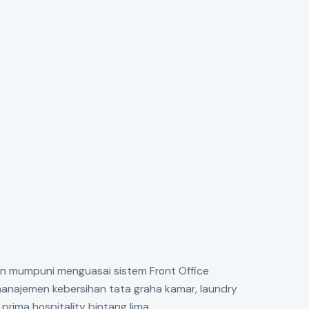
an mumpuni menguasai sistem Front Office
manajemen kebersihan tata graha kamar, laundry
prima hospitality bintang lima.