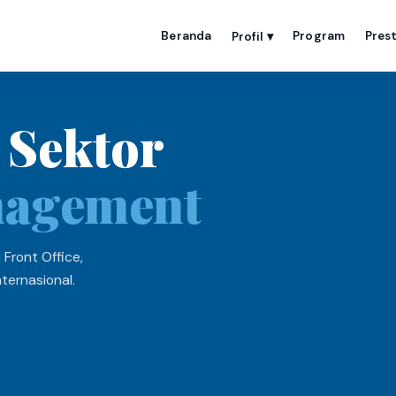
Beranda
Program
Prest
Profil
▾
 Sektor
nagement
Front Office,
ternasional.