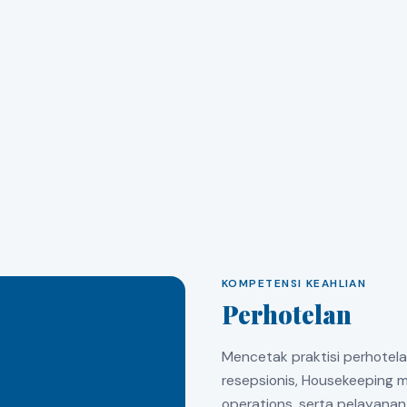
KOMPETENSI KEAHLIAN
Perhotelan
Mencetak praktisi perhotel
resepsionis, Housekeeping 
operations, serta pelayanan 